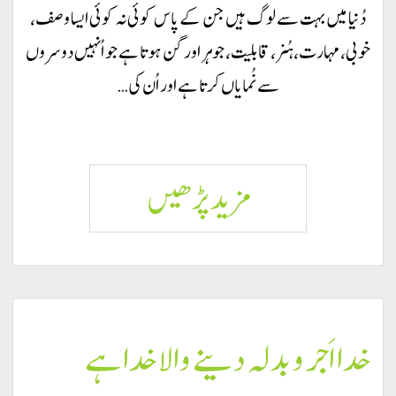
نہیں کرتا
دُنیا میں بہت سے لوگ ہیں جن کے پاس کوئی نہ کوئی ایسا وصف،
خوبی، مہارت، ہُنر، قابلیت، جوہر اور گن ہوتا ہے جو اُنہیں دوسروں
سے نُمایاں کرتا ہے اور اُن کی…
خدا
مزید پڑھيں
نعمتیں بخشتا
ہے
خدا اَجر و بدلہ دینے والا خدا ہے