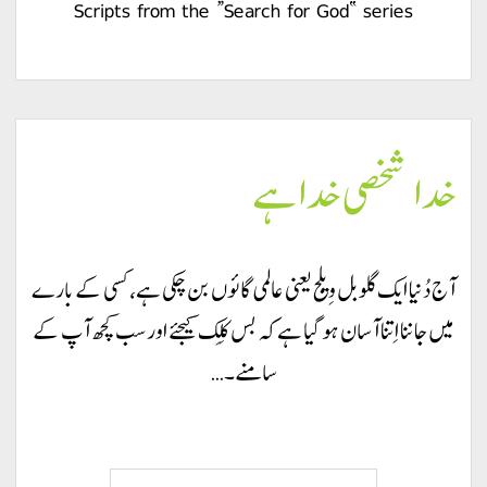
Scripts from the “Search for God” series
خدا شخصی خدا ہے
آج دُنیا ایک گلوبل وِیلج یعنی عالمی گائوں بن چکی ہے، کسی کے بارے
میں جاننا اِتنا آسان ہو گیا ہے کہ بس کِلِک کیجئے اور سب کچھ آپ کے
سامنے۔…