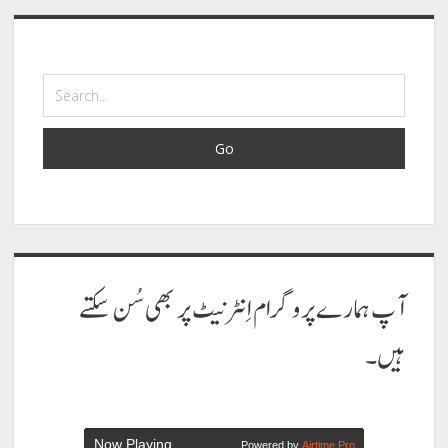
Sidebar
دینے
Search
والا
خدا
ہے
آپ ہمارے پروگرام اِنٹرنیٹ پر بھی سُن سکتے
ہیں۔