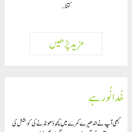
کتنا…
خدا
مزید پڑھيں
ہمیشہ
ہمارے
خُدا نُور ہے
ساتھ
ہے
کبھی آپ نے اندھیرے کمرے میں کچھ ڈھونڈنے کی کوشش کی