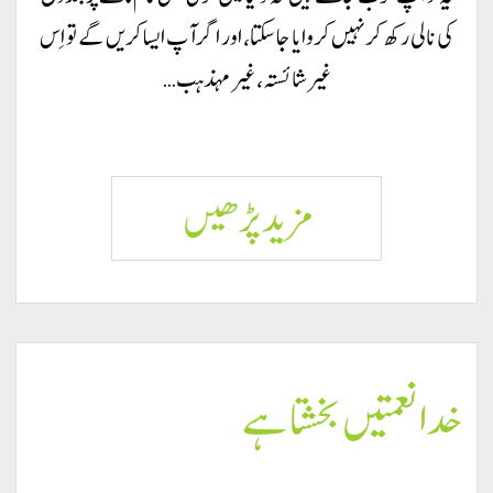
کی نالی رکھ کر نہیں کروایا جا سکتا، اور اگر آپ ایسا کریں گے تو اِس
غیرشائستہ، غیر مہذہب…
خدا
مزید پڑھيں
جبر
و
خدا نعمتیں بخشتا ہے
زبردستی