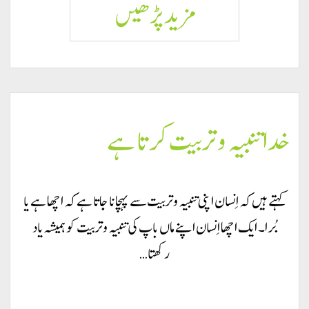
خدا
مزید پڑھيں
شخصی
خدا
خدا تنبیہ و تربیت کرتا ہے
ہے
کہتے ہیں کہ اِنسان اپنی تنبیہ و تربیت سے پہچانا جاتا ہے کہ اچھا ہے یا
بُرا۔ ایک اچھا اِنسان اپنے ماں باپ کی تنبیہ و تربیت کو ہمیشہ یاد
رکھتا…