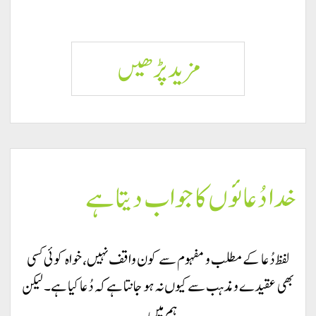
خدا
مزید پڑھيں
سچا
ہے
خدا دُعائوں کا جواب دیتا ہے
لفظ دُعا کے مطلب و مفہوم سے کون واقف نہیں، خواہ کوئی کسی
بھی عقیدے و مذہب سے کیوں نہ ہو جانتا ہے کہ دُعا کیا ہے۔ لیکن
ہم میں…