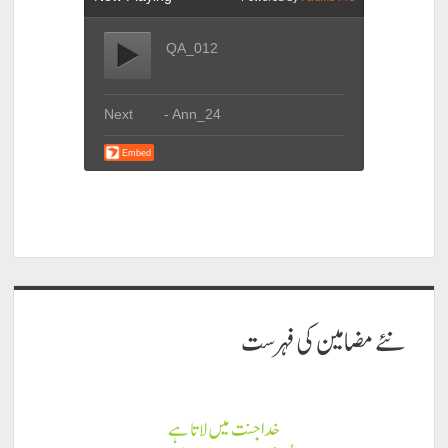
نئے مضامين كى فہرست
خدا جنت میں لاتا ہے