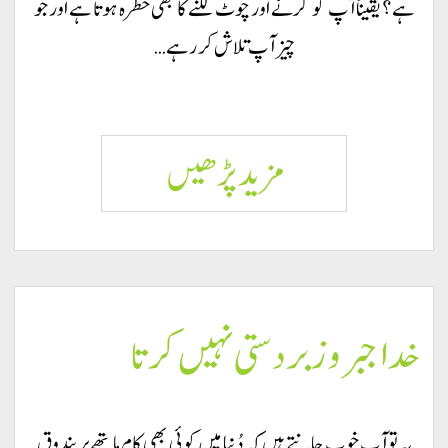
ہے؟ یقیناً آپ کو گرنے اور چوٹ لگنے کا بھی خطرہ ہوتا ہے اور جو
چیز آپ تلاش کر رہے…
خُدا
مزید پڑھيں
نُور
ہے
خدا جبر و زبردستی نہیں کرتا
یہ تو آپ خوب جانتے ہیں کہ دُنیا میں کوئی بھی کام ماتھے پر بندوق