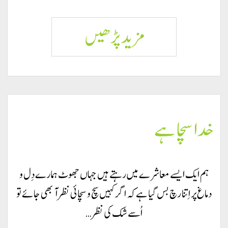
خدا
مزید پڑھيں
فضل
بخشتا
خدا سچا ہے
ہے
ہم ایک ایسے معاشرے میں رہتے ہیں جہاں جھوٹ ہمارے دِل و
دماغ پر اِتنا رچ بس گیا ہے کہ اگر کہیں سچ و سچائی نظر آ بھی جائے تو
اُسے شک کی نظر…