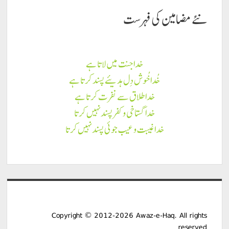
نئے مضامين كى فہرست
خدا جنت میں لاتا ہے
خُدا خُوش دِل ہدیئے پسند کرتا ہے
خدا طلاق سے نفرت کرتا ہے
خدا گستاخی و کفر پسند نہیں کرتا
خدا غیبت و عیب جوئی پسند نہیں کرتا
Copyright © 2012-2026 Awaz-e-Haq. All rights
reserved