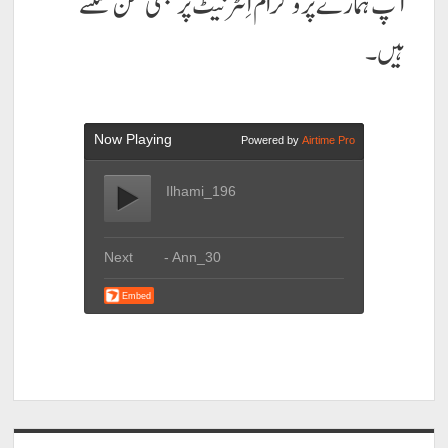
آپ ہمارے پروگرام اِنٹرنیٹ پر بھی سُن سکتے
ہیں۔