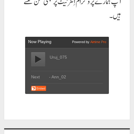
آپ ہمارے پروگرام اِنٹرنیٹ پر بھی سُن سکتے
ہیں۔