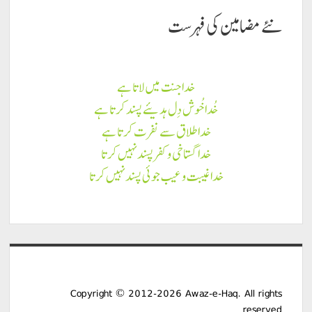
نئے مضامين كى فہرست
خدا جنت میں لاتا ہے
خُدا خُوش دِل ہدیئے پسند کرتا ہے
خدا طلاق سے نفرت کرتا ہے
خدا گستاخی و کفر پسند نہیں کرتا
خدا غیبت و عیب جوئی پسند نہیں کرتا
Copyright © 2012-2026 Awaz-e-Haq. All rights
reserved