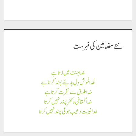
نئے مضامين كى فہرست
خدا جنت میں لاتا ہے
خُدا خُوش دِل ہدیئے پسند کرتا ہے
خدا طلاق سے نفرت کرتا ہے
خدا گستاخی و کفر پسند نہیں کرتا
خدا غیبت و عیب جوئی پسند نہیں کرتا