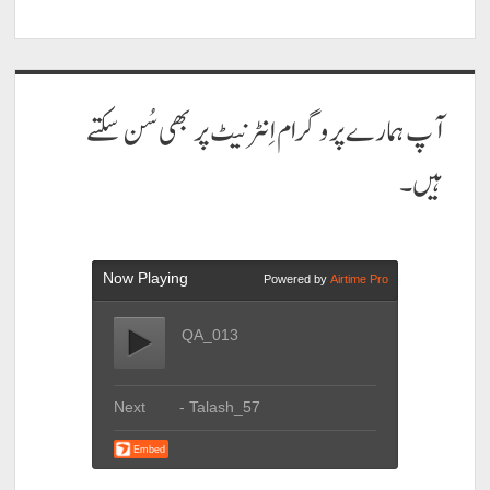
آپ ہمارے پروگرام اِنٹرنیٹ پر بھی سُن سکتے
ہیں۔