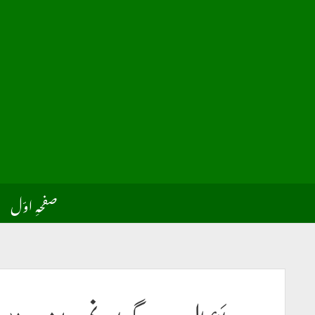
وازِ
ق
صفحہِ اوّل