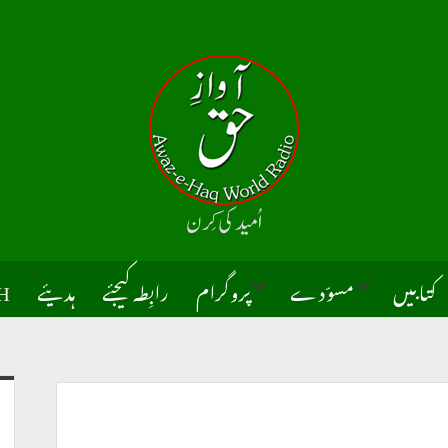
اُميد كى کِرن
كتابيں
مسوّدے
پروگرام
رابِطہ کیجئے
ہدیئے
H
open
open
dropdown
dropdown
menu
menu