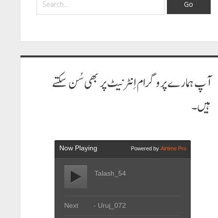
آپ ہمارے پروگرام اِنٹرنیٹ پر بھی سُن سکتے
ہیں۔