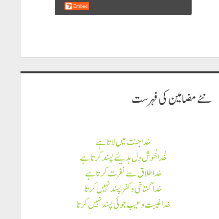
نئے مضامين كى فہرست
خدا جنت میں لاتا ہے
خُدا خُوش دِل ہدیئے پسند کرتا ہے
خدا طلاق سے نفرت کرتا ہے
خدا گستاخی و کفر پسند نہیں کرتا
خدا غیبت و عیب جوئی پسند نہیں کرتا