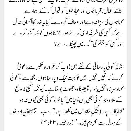
اچھے اعمال، قربانیوں اور عبادتوں کو قبول کر کے، ہمارے
گناہوں کی سزا نہ دے اور معاف کر دے۔ کیا یہ خدا کا آسمانی عدل
ہے کہ کسی کی طرفداری کرتے ہوئے گناہوں کو دَر گزر کر دے
اور کسی کو جہنم کی آگ میں پھینک دے؟
شائد کوئی پارسائی کے نشے میں ڈوب کر غرور و تکبر سے دعویٰ
کرے کہ نہیں نہیں، میں تو بہت نیک و پارسا ہوں، مجھ سے تو کوئی
گناہ سر زد نہیں ہُوا، تو یقیناً وہ جھوٹ بولتا ہے۔ کیونکہ مسیح یسوع
کے علاوہ جو کوئی بھی اِس دُنیا میں آیا خواہ کوئی بھی کیوں نہ ہو
گناہگار ہے۔ اِنجیلِ مُقدس میں لکھا ہے، ’’…سب نے گناہ کِیا اور خدا
کے جلال سے محروم ہیں۔‘‘ (رومیوں ۳:۲۳)