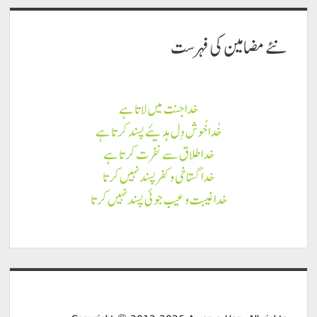
نئے مضامين كى فہرست
خدا جنت میں لاتا ہے
خُدا خُوش دِل ہدیئے پسند کرتا ہے
خدا طلاق سے نفرت کرتا ہے
خدا گستاخی و کفر پسند نہیں کرتا
خدا غیبت و عیب جوئی پسند نہیں کرتا