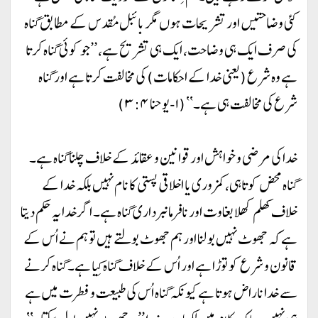
کئی وضاحتیں اور تشریحات ہوں مگر بائبل مُقدس کے مطابق گناہ
کی صرف ایک ہی وضاحت، ایک ہی تشریح ہے، ’’جو کوئی گناہ کرتا
ہے وہ شرع (یعنی خدا کے احکامات) کی مخالفت کرتا ہے اور گناہ
شرع کی مخالفت ہی ہے۔‘‘ (۱-یوحنا ۳:۴)
خدا کی مرضی و خواہش اور قوانین و عقائد کے خلاف چلنا گناہ ہے۔
گناہ محض کوتاہی، کمزوری یا اخلاقی پستی کا نام نہیں بلکہ خدا کے
خلاف کھلم کھلا بغاوت اور نافرمانبرداری گناہ ہے۔ اگر خدا یہ حکم دیتا
ہے کہ جھوٹ نہیں بولنا اور ہم جھوٹ بولتے ہیں تو ہم نے اُس کے
قانون و شرع کو توڑا ہے اور اُس کے خلاف گناہ کِیا ہے۔ گناہ کرنے
سے خدا ناراض ہوتا ہے کیونکہ گناہ اُس کی طبیعت و فطرت میں ہے