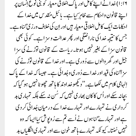
۱:۱۶) خدا نے اپنے کامل اور پاک اخلاقی معیار کو بنی نوع اِنسان پر
اپنے قانون و احکام سے ظاہر کِیا ہے۔ بائبل مُقدس میں خدا کے
احکامات ایک کامل اخلاقی معیار ہیں اور اِن کی خلاف ورزی گناہ ہے۔
جس کا نتیجہ خدا کی ناراضگی اور پھر عدالت و سزا ہے۔ کوئی بھی
قانون سزا کے بغیر نہیں ہوتا۔ ریاست کے قانون توڑنے کی سزا
جیل اور گھر والوں سے دُوری ہے۔ اور خدا کے قانون توڑنے کی
سزا گناہ کی قید اور خدا سے دُوری و جُدائی ہے۔ جیسا کہ خدا کے پاک
اِلہامی کلام میں لکھا ہے، ’’دیکھو خداوند کا ہاتھ چھوٹا نہیں ہو گیا کہ
بچا نہ سکے اور اُس کا کان بھاری نہیں کہ سُن نہ سکے بلکہ تمہاری بد
کرداری نے تمہارے اور تمہارے خدا کے درمیان جُدائی کر دی
ہے اور تمہارے گناہوں نے اُسے تم سے رُوپوش کِیا ایسا کہ وہ
نہیں سُنتا۔ کیونکہ تمہارے ہاتھ خون سے اور تمہاری انگلیاں بد