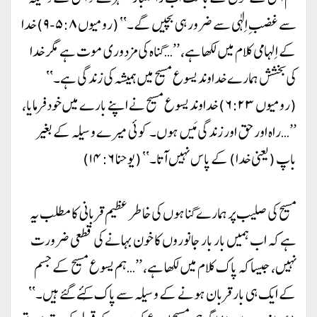
سے غضبِ اِلٰہی سے ضرور ہی بچیں گے۔‘‘ (رومیوں ۵:۸-۹) خدا
کے اِلہامی کلام میں لکھا ہے، ’’…گناہ کی مزدوری موت ہے مگر خدا
کی بخشش ہمارے خداوند یسوع مسیح میں ہمیشہ کی زندگی ہے۔‘‘
(رومیوں ۶:۲۳) خداوند یسوع مسیح نے اپنے بارے میں خود فرمایا،
’’…راہ اور حق اور زندگی مَیں ہوں۔ کوئی میرے وسیلہ کے بغیر
باپ (یعنی خدا) کے پاس نہیں آتا۔‘‘ (یوحنا ۱۴:۶)
مسیح کی صلیب پر ہمارے گناہوں کی خاطر عظیم قربانی کا مطلب یہ
ہے کہ اب ہمیں بار بار جانوروں کا خون بہانے کی قطعی ضرورت
نہیں، جیسا کہ پاک کلام میں لکھا ہے، ’’…ہم یسوع مسیح کے جسم
کے ایک ہی بار قربان ہونے کے وسیلہ سے پاک کِئے گئے ہیں۔‘‘