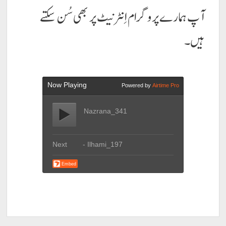
آپ ہمارے پروگرام اِنٹرنیٹ پر بھی سُن سکتے
ہیں۔