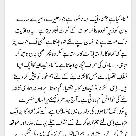
گناہ کیا ہے؟ گناہ ایک ایسا ناسُور ہے جو دھیرے دھیرے سارے
بدن کو زہر آلودہ بنا کر موت کے گھاٹ اُتار دیتا ہے۔ یہ وہ اذیت
ناک موت ہے جو اِنسان اپنے لئے خود چُنتا ہے یعنی اُسے خوب پتہ
ہے کہ گناہ کا راستہ ہلاکت کا راستہ ہے مگر وہ پھر بھی جان بوجھ کر
تباہی و بربادی کی طرف لپکتا چلا جاتا ہے۔ گناہ شیطان کا ایک ایسا
مُہلک ہتھیار ہے جس کا نشانہ بننے کے لئے ہم خود کو پیش کر دیتے
ہیں۔ اِسی لئے نہ تو شیطان کا یہ ہتھیار کم ہوتا ہے اور نہ ہماری نشانہ
بننے کی خواہش کم ہوتی ہے۔ آج جدِھر دیکھئے ہر اِنسان سَر سے
پائوں تک گناہوں کی دلدل میں پھنسا ہُوا ہے۔ کیونکہ گناہ کا اپنا ایک
مزہ ہے اِسی لئے ہم گناہ کرنے کے مختلف حیلے بہانے، عذر اور موقعہ
تلاش کرتے رہتے ہیں۔ ہم اِنسانوں کے نزدیک گناہ کی ممکن ہے