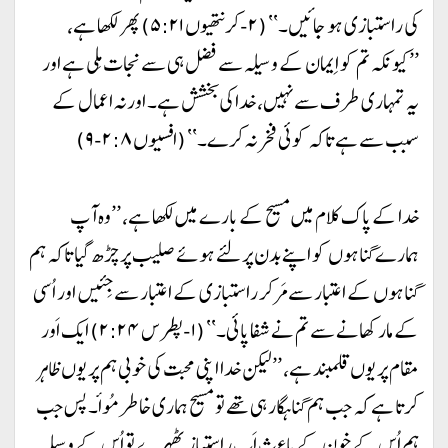
کی راستبازی ہو جائیں۔‘‘ (۲-کرنتھیوں ۵:۲۱) پھر لکھا ہے،
’’کیونکہ تم کو اِیمان کے وسیلہ سے فضل ہی سے نجات مِلی ہے اور
یہ تمہاری طرف سے نہیں، خدا کی بخشش ہے۔ اور نہ اعمال کے
سبب سے ہے تاکہ کوئی فخر نہ کرے۔‘‘ (افسیوں ۲:۸-۹)
خدا کے پاک کلام میں مسیح کے بارے میں لکھا ہے، ’’وہ آپ
ہمارے گناہوں کو اپنے بدن پر لئے ہوئے صلیب پر چڑھ گیا تاکہ ہم
گناہوں کے اعتبار سے مَر کر راستبازی کے اعتبار سے جِئیں اور اُسی
کے مار کھانے سے تم نے شفا پائی۔‘‘ (۱-پطرس ۲:۲۴) ایک اَور
مقام پر یوں قلمبند ہے، ’’لیکن خدا اپنی محبت کی خوبی ہم پر یوں ظاہر
کرتا ہے کہ جب ہم گناہگار ہی تھے تو مسیح ہماری خاطر مُواٴ۔ پس جب
ہم اُس کے خون کے باعث اَب راستباز ٹھہرے تو اُس کے وسیلہ