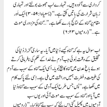
کرداری سے آلودہ ہیں۔ تمہارے لب جھوٹ بولتے اور تمہاری
زبان شرارت کی باتیں بکتی ہے۔‘‘ (یسعیاہ ۵۹:۱-۳) ایک اَور
مقام پر گناہ کے نتائج بارے لکھا ہے، ’’…گناہ کی مزدوری موت
ہے…‘‘ (رومیوں ۶:۲۳)
اب سوال یہ ہے کہ گناہ کیسے دُنیا میں آیا۔ یہ ساری گڑبڑ دُنیا کی
تخلیق کے وقت ہُوئی جب آدم نے خدا کے حکم کی نافرمانی کرتے
ہوئے باغِ عدن میں گناہ کا بیج بُویا۔ اُسی ایک گناہ کے سبب سے آدم
کی طبیعت و فطرت ہمیں وراثت میں ملی ہے۔ اِسی لئے پاک کلام
میں لکھا ہے، ’’پس جس طرح ایک آدمی کے سبب سے گناہ دُنیا
میں آیا اور گناہ کے سبب سے موت آئی اور یوں سب
آدمیوں میں پھیل گئی اِس لئے کہ سب نے گناہ کِیا۔‘‘ (رومیوں