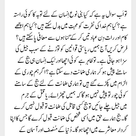
تو اَب سوال یہ ہے کہ کیا بنی نوع اِنسان کے لئے توبہ کا کوئی راستہ
ہے؟ کیا ہم خدا کی نفرت کو محبت میں بدل سکتے ہیں؟ کیا ہم اچھے
کام اور رات دِن عبادتیں کر کے گناہوں سے معافی پا سکتےہیں؟
فرض کریں آج ہمیں ریاستی قوانین کو توڑنے کے سبب جیل کی
سزا ہو جاتی ہے۔ تو ظاہر ہے کوئی اچھا اور نیک اِنسان ہی جج کے
سامنے پیش ہو کر ہماری ضمانت دے سکتا ہے؟ اگر ہم چوری کے
الزام میں پکڑے گئے ہیں تو ہماری ضمانت کے لئے جج کے سامنے
کوئی چور تو پیش نہیں ہو گا کہ ہمیں چھڑائے، یا قتل کے جرم
میں جیل چلے جائیں تو جج کسی قاتل کی ضمانت تو قبول نہیں کرے
گا۔ جج ہمارے حق میں اُسی شخص کی ضمانت قبول کرے گا جس کا اپنا
کردار معاشرے میں اچھا ہو گا۔ دُنیا کے مُنصف اور آسمان کے