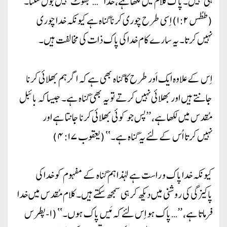
ہی نہیں۔ پاک کلام میں لکھا ہے، خدا ’’… جھوٹ نہیں بول سکتا۔‘‘
(ططُس ۱:۲) اِسی طرح چوری کرنا گناہ ہے کیونکہ خدا چوری
نہیں کرتا۔ یہ سارے کام خدا کی پاک ذات کی مخالفت ہیں۔
اِس کے علاوہ ایک اَور طرح کا گناہ بھی ہے کہ اگر ہم بھلائی کرنا
جانتے ہیں اور بھلائی نہیں کرتے تو یہ بھی گناہ ہے۔ جیسا کہ بائبل
مُقدس میں لکھا ہے، ’’پس جو کوئی بھلائی کرنا جانتا ہے اور
نہیں کرتا اُس کے لئے یہ گناہ ہے۔‘‘ (یعقوب ۴:۱۷)
کیونکہ خدا پاک و راست ہے لہذا ہم گناہ کے مفہوم کو خدا کی
پاکیزگی کی روشنی میں دیکھ کر ہی سمجھ سکتے ہیں۔ کلام مُقدس میں خدا
فرماتا ہے، ’’… پاک ہو اِس لئے کہ مَیں پاک ہوں۔‘‘ (۱-پطرس