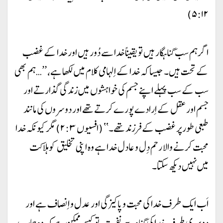
۵:۱۲)
اگر ہم سب گناہگار ہیں تو یقیناً خدا سے دُور ہیں اور خدا کے غضب
کے تحت ہیں۔ جیسا کہ خدا کے اِلہامی کلام میں لکھا ہے، ’’…ہم بھی
سب کے سب پہلے اپنے جسم کی خواہشوں میں زندگی گذارتے اور
جسم اور عقل کے اِرادے پورے کرتے تھے اور دوسروں کی مانند
طبعی طور پر غضب کے فرزند تھے۔‘‘ (افسیوں ۲:۳) مگر کیونکہ خدا
محبت کرنے والا رحم دِل و عادل خدا ہے وہ اپنی تخلیق کو ہلاکت
میں نہیں دیکھ سکتا۔
اَب ایک طرف خدا کی محبت و پاکیزگی اور عدل و اِنصاف ہے اور
دوسری طرف خدا کی گناہ سے نفرت، تو کیسے ممکن ہے کہ وہ ہمارے