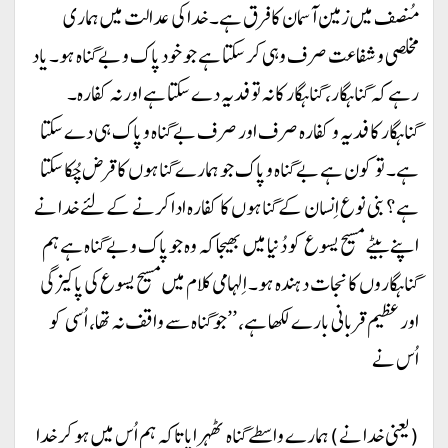
مُنصف میں زمین آسمان کا فرق ہے۔ خدا کی عدالت میں ہماری
مخلصی و شفاعت صرف وہی کر سکتا ہے جو خود پاک و بے گناہ ہو۔ یاد
رہے کہ گناہگار، گناہگار کا نہ تو فدیہ دے سکتا ہے اور نہ کفارہ۔
گناہگار کا فدیہ و کفارہ صرف اور صرف بے گناہ و پاک ہی دے سکتا
ہے۔ تو کون ہے بے گناہ و پاک جو ہمارے گناہوں کا قرض چُکا سکتا
ہے؟ بنی نوع اِنسان کے گناہوں کا کفارہ ادا کرنے کے لئے خدا نے
اپنے بیٹے مسیح یسوع کو دُنیا میں بھیجا کہ وہ جو پاک و بے گناہ ہے ہم
گناہگاروں کا نجات دہندہ ہو۔ اِلہامی کلام میں مسیح یسوع کی پاکیزگی
اور عظیم قربانی بارے لکھا ہے، ’’جو گناہ سے واقف نہ تھا، اُسی کو
اُس نے
(یعنی خدا نے) ہمارے واسطے گناہ ٹھہرایا تاکہ ہم اُس میں ہو کر خدا