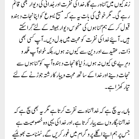
زندگیوں میں گناہ رہے گا، خدا کی نفرت اور جُدائی کی دیوار بھی قائم
رہے گی۔ مگر خوشی کی بات یہ ہے کہ مسیح یسوع کو اپنا نجات دہندہ
قبول کر کے ہم گناہوں کی منحوس دیوار ہمیشہ کے لئے گِرا سکتے
ہیں۔ آئیے خدا کی نفرت کو محبت میں بدل دیں۔ آپ کسی بھی
ذات، عقیدے اور دین سے کیوں نہ ہوں، بلکہ خواہ آپ مُلحد و
دہریے ہی کیوں نہ ہوں، دُنیا کا نجات دہندہ آپ کو گناہوں سے
نجات دینے اور خدا کے ساتھ محبت و پیار کا رشتہ جوڑنے کے لئے
تیار کھڑا ہے۔
ہاں، یہ سچ ہے کہ خدا گناہ سے نفرت کرتا ہے مگر یہ بھی سچ ہے کہ
خدا گناہگاروں سے پیار کرتا ہے، اور خدا کی یہی وہ خصوصیت ہے
جس پر ہم اپنے اگلے پروگرام میں غور کریں گے، سُننا مت بھولئیے