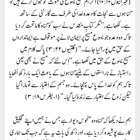
(عبرانیوں ۱۰:۱۰) اگر ہم مسیح یسوع کی موت کو قبول کرتے ہیں تو
گناہوں سے نجات کا وعدہ خدا کی طرف سے گارنٹی کے ساتھ
ہے۔ لکھا ہے، ’’مگر کتابِ مُقدس نے سب کو گناہ کا ماتحت کر دیا
تاکہ وہ وعدہ جو یسوع مسیح پر اِیمان لانے پر موقوف ہے اِیمانداروں
کے حق میں پورا کِیا جائے۔‘‘ (گلتیوں۳:۲۲) پاک کلام میں
مسیح یسوع کے حق میں لکھا ہے، ’’اِس لئے کہ مسیح نے بھی یعنی
راستباز نے ناراستوں کے لئیے گناہوں کے باعث ایک بار دُکھ اُٹھایا
تاکہ ہم کو خدا کے پاس پہنچائے۔ وہ جسم کے اعتبار سے تو مارا گیا
لیکن رُوح کے اعتبار سے زندہ کِیا گیا۔‘‘ (۱-پطرس ۳:۱۸)
ہم نے دیکھا کہ گناہ وہ منحوس دیوار ہے جس نے ہمیں اپنے تخلیق
کار سے پوشیدہ کر دیا ہے۔ اور دُکھ کی بات یہ ہے کہ جب تک ہماری