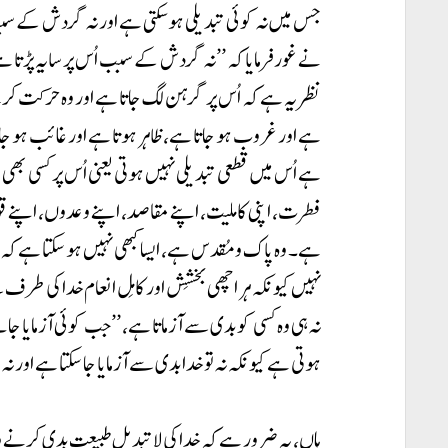
نے غور فرمایا کہ ’’نہ گردش کے سبب اُس پر سایہ پڑتا ہے
نظر یہ ہے کہ اُس پر گرہن لگ جاتا ہے اور وہ حرکت کرت
ہے اور غروب ہو جاتا ہے، ظاہر ہوتا ہے اور غائب ہو جات
ہے اُس میں قطعی تبدیلی نہیں ہوتی یعنی اُس پر کسی بھی طر
فطرت، اپنی کاملیت، اپنے مقاصد، اپنے وعدوں، اپنے قول
ہے۔ وہ پاک و مُقدس ہے، ایسا کبھی نہیں ہو سکتا ہے کہ وہ
نہیں کیونکہ ہر اچھی بخشِش اور کامِل انعام خدا کی طرف س
نہ ہی وہ کسی کو بدی سے آزماتا ہے، ’’جب کوئی آزمایا ج
ہوتی ہے کیونکہ نہ تو خدا بدی سے آزمایا جا سکتا ہے اور نہ وہ
ہاں، یہ ضرور ہے کہ خدا کی لاتبدیل طبیعت بدی کرنے و