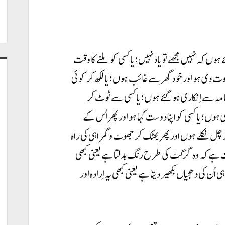
 ہوں کہ نہیں مجھے تو یاد نہیں؛ یا کسی کو ملنے کا وقت
دعوت دی ہو اور خود گھر سے غائب ہوں؛ یا لکھ کر کوئی
 نامہ سے اِنکاری ہو گئے ہوں؛ یا کسی سے ٹوٹ کر
 ہوں؛ یا کسی کو اپنا دوست کہا ہو اور پھر اُس کے
ر چل نکلے ہوں اور پھر بھٹک کر جھوٹ و گمراہی کی راہ
 ہے کہ وہ گرگٹ کی طرح رنگ بدلتا ہے یعنی کبھی
ُن کی دھجیاں بکھیر دیتا ہے یعنی کبھی یہ اِرادہ اور