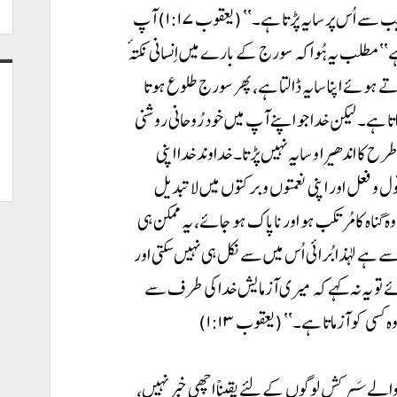
جس میں نہ کوئی تبدیلی ہو سکتی ہے اور نہ گردش کے سبب سے اُس پر سایہ پڑتا ہے۔‘‘ (یعقوب ۱:۱۷) آپ
‘‘ مطلب یہ ہُوا کہ سورج کے بارے میں اِنسانی نکتہٴ
ے ہوئے اپنا سایہ ڈالتا ہے، پھر سورج طلوع ہوتا
ا ہے۔ لیکن خدا جو اپنے آپ میں خود رُوحانی روشنی
ح کا اندھیرا و سایہ نہیں پڑتا۔ خداوند خدا اپنی
 و فعل اور اپنی نعمتوں و برکتوں میں لاتبدیل
 گناہ کا مُرتکب ہو اور ناپاک ہو جائے، یہ ممکن ہی
ے ہے لہذا بُرائی اُس میں سے نکل ہی نہیں سکتی اور
ائے تو یہ نہ کہے کہ میری آزمایش خدا کی طرف سے
 کسی کو آزماتا ہے۔‘‘ (یعقوب ۱:۱۳)
الے سَرکش لوگوں کے لئے یقیناً اچھی خبر نہیں،