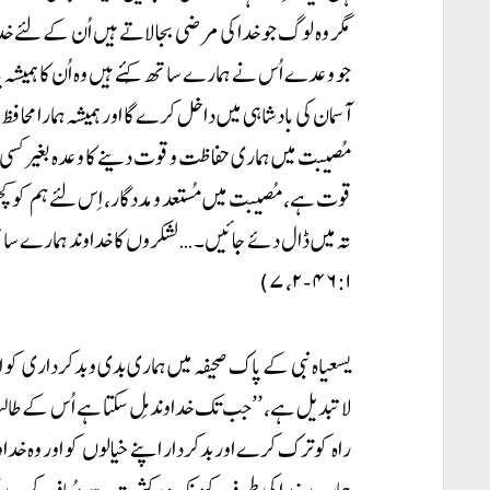
مگر وہ لوگ جو خدا کی مرضی بجا لاتے ہیں اُن کے لئے خد
جو وعدے اُس نے ہمارے ساتھ کِئے ہیں وہ اُن کا ہمیشہ 
آسمان کی بادشاہی میں داخل کرے گا اور ہمیشہ ہمارا محافظ و
مُصیبت میں ہماری حفاظت و قوت دینے کا وعدہ بغیر کسی ت
قوت ہے، مُصیبت میں مُستعد و مددگار، اِس لئے ہم کو کچ
تہ میں ڈال دئے جائیں۔ …لشکروں کا خداوند ہمارے ساتھ
۴۶:۱-۲، ۷)
یسعیاہ نبی کے پاک صحیفہ میں ہماری بدی و بدکرداری ک
لاتبدیل ہے، ’’جب تک خداوند مِل سکتا ہے اُس کے طالب
راہ کو ترک کرے اور بدکردار اپنے خیالوں کو اور وہ خدا