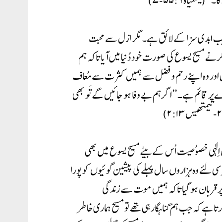
عیاہ ۵۵:۶-۷)
 سبب ابدی سزا کے لائق ہے۔ مگر ازل سے محبت
نے مسیح یسوع کی صورت خود دُنیا میں آیا تاکہ ہم
ں اور وہ اپنے رحم و فضل سے ہمیں کثرت سے مُعاف
ر قائم ہے۔ ’’اگر ہم بے وفا ہو جائیں گے تَو بھی
اِلٰہی خصوُصیت اُس کے بیٹے مسیح یسوع میں بھی
ی لئے وہ ہزاروں سال پہلے کی پیشین گوئیوں کو پورا
 قربان ہو گیا تاکہ ہمیں موت سے زندگی
رتا ہے کہ جب ہم گناہگار ہی تھے تو مسیح ہماری خاطر