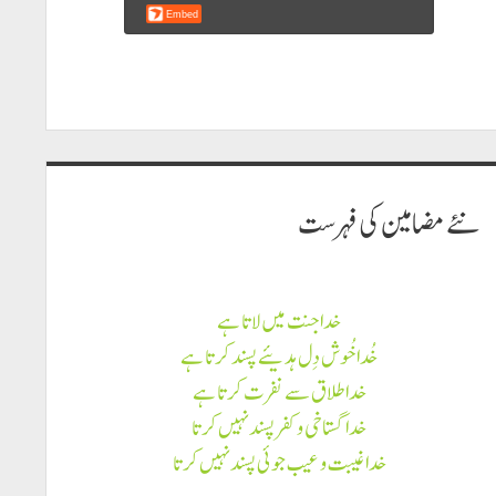
نئے مضامين كى فہرست
خدا جنت میں لاتا ہے
خُدا خُوش دِل ہدیئے پسند کرتا ہے
خدا طلاق سے نفرت کرتا ہے
خدا گستاخی و کفر پسند نہیں کرتا
خدا غیبت و عیب جوئی پسند نہیں کرتا