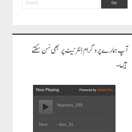
آپ ہمارے پروگرام اِنٹرنیٹ پر بھی سُن سکتے
ہیں۔