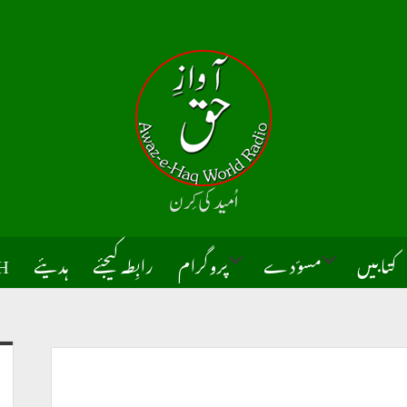
اُميد كى کِرن
كتابيں
مسوّدے
پروگرام
رابِطہ کیجئے
ہدیئے
H
open
open
dropdown
dropdown
menu
menu