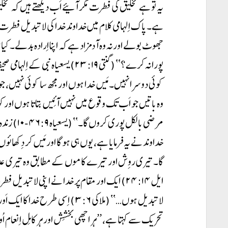
یہ تو ہے تخلیق کی فطرت مگر آئیے اَب دیکھتے ہیں کہ تخ
ہے۔ پاک اِلہامی کلام میں خداوند خدا کی لاتبدیل فطرت 
جھوٹ بولے اور نہ وہ آدمزاد ہے کہ اپنا اِرادہ بدلے۔ کیا 
پورا نہ کرے؟‘‘ (گنتی ۲۳:۱۹) یسعیاہ 
کوئی دوسرا نہیں۔ مَیں خدا ہوں اور مجھ سا کوئی نہیں، جو ا
وہ باتیں جو اَب تک وقوع میں نہیں آئِیں بتاتا ہوں اور 
مرضی بالکل 
خداوند نے یہ فرمایا ہے، یوں ہی ہو گا اور مَیں کر دِکھائو
گا۔ تیری روِش اور تیرے کاموں کے مطابق وہ تیری عدا
ایل ۲۴:۱۴) ایک اور مقام پر خدا نے اپنی لاتبدی
لاتبدیل ہوں…‘‘ (ملاکی ۳:۶) اِسی ط
تحریک سے کہتا ہے، ’’ہر اچھی بخشِش اور ہر کامِل اِنعا