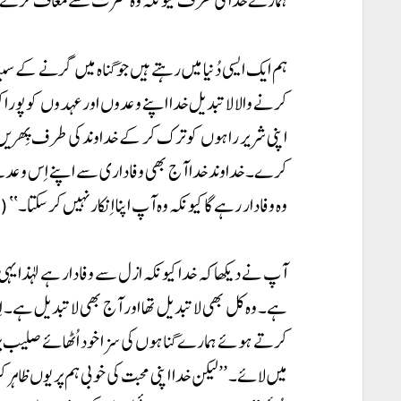
ہمارے خدا کی طرف کیونکہ وہ کثرت سے مُعاف کرے گا۔‘‘ (یس
ہم ایک ایسی دُنیا میں رہتے ہیں جو گناہ میں گرنے کے
کرنے والا لاتبدیل خدا اپنے وعدوں اور عہدوں کو پورا کر
اپنی شریر راہوں کو ترک کر کے خداوند کی طرف پِھری
کرے۔ خداوند خدا آج بھی وفاداری سے اپنے اِس وعدے پ
وہ وفادار رہے گا کیونکہ وہ آپ اپنا اِنکار نہیں کر سکتا۔‘‘ (۲-تیمتھیس۲:۱۳)
آپ نے دیکھا کہ خدا کیونکہ ازل سے وفادار ہے لہذا یہی 
ہے۔ وہ کل بھی لاتبدیل تھا اور آج بھی لاتبدیل ہے۔ اِس
کرتے ہوئے ہمارے گناہوں کی سزا خود اُٹھائے صلیب پر
میں لائے۔ ’’لیکن خدا اپنی محبت کی خوبی ہم پر یوں ظاہر ک