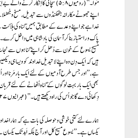
مُواٴ۔‘‘ (رومیوں ۵:۸) سچائی کا اِنکار ک
اپنے جھوٹے مکارانہ ہتھکنڈوں سے تبدیل، مسخ و جُھٹلان
خدا ہے جو اپنے وعدے کے مطابق ہمیں گناہ کی ہلاکت سے 
پاک و راستباز بنا کر آسمان کی بادشاہی میں داخل کرے۔
مسیح یسوع کے خون سے دُھل کر اپنے گناہوں سے نجات پا ر
ہیں کہ ایک دِن وہ اپنے لاتبدیل خداوند کو ویسا ہی دیکھی
ہے، ’’اور جس طرح آدمیوں کے لئے ایک بار مَرنا اور اُ
بھی ایک بار بہت لوگوں کے گناہ اُٹھانے کے لئے قربان 
دِکھائی دے گا جو اُس کی راہ دیکھتے ہیں۔‘‘ (عبرانیوں ۹:۲۷-۲۸)
ہمارے لئے کتنی خوشی و حوصلہ کی بات ہے کہ ہمارا خداون