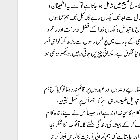
ع مسیح میں شامل ہو جاتا ہے تو اُسے یہ اِطمینان و
کہ ازل سے اَبد تک یکساں رہے گا۔ کل تک ہم گناہوں
آج لاتبدیل و یکساں خدا کے فضل و برکت اور رحم و
یلی کے بارے میں پولس رسول سے بڑھ کر گواہی اَور
یا مخلوق ہے۔ پُرانی چیزیں جاتی رہِیں، دیکھو وہ نئی ہو
ا، اپنے وعدوں اور عہدوں پر قائم نہ رہتا تو کیا آج ہم
لاتبدیل طبیعت ہی ہے کہ ہم اُس پر مکمل یقین و
لام کا سچا خداوند ہے اور جیسا اُس نے اپنے زندہ کلام
ر کے ہمیشہ کی زندگی بخشے گا۔ آئو خدا کا شکر بجا
ہتا ہے کہ ہم پُرانی اِنسانیت کا لباس اُتار کر نیا