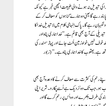
ا کی تبدیل نہ ہونے والی طبیعت اچھی خبر ہے کیونکہ
پابند رہے گا یعنی وہ ہمارے گناہوں کو معاف کر کے
 نگہبان رہے گا۔ پاک اِلہامی کلام میں لاتبدیل خدا کا
بدیلی کے آج بھی قائم ہے، ’’خدا ہماری پناہ اور
ھ خوف نہیں خواہ زمین اُلٹ جائے اور پہاڑ سمندر کی
 ہے، یعقوب کا خدا ہماری پناہ ہے۔‘‘ (زبور
و اپنے رحم کی کثرت سے معاف کرنے کا وعدہ آج بھی
 ہو، جب تک وہ نزدیک ہے اُسے پُکارو۔ شریر اپنی
وند کی طرف پِھرے اور وہ اُس پر رحم کرے گا اور