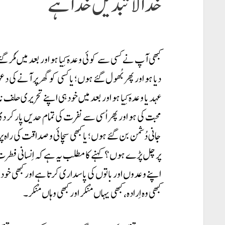
خدا لاتبدیل خدا ہے
کبھی آپ نے کسی سے کوئی وعدہ کِیا ہو اور بعد میں مُکر گئے
دیا ہو اور پھر بُھول گئے ہوں؛ یا کسی کو گھر پر آنے کی 
عہد یا وعدہ کِیا ہو اور بعد میں خود ہی اپنے تحریری حلف
محبت کی ہو اور پھر اُسی سے نفرت کی تمام حدیں پار کر دی
جانی دُشمن بن گئے ہوں؛ یا کبھی سچائی و صداقت کی راہ پ
پر چل پڑے ہوں؟ کہنے کا مطلب یہ ہے کہ اِنسانی فطرت
اپنے وعدوں اور باتوں کی پاسداری کرتا ہے اور کبھی خود ہی ا
کبھی وہ اِرادہ، کبھی یہاں مُنکر اور کبھی وہاں مُنکر۔