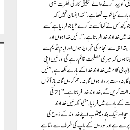
لیق کو پیدا کرنے والے تخلیق کار کی فطرت کیسی
بارے کیا خوب لکھا ہے، ’’خدا اِنسان نہیں کہ
جو کچھ اُس نے کہا اُسے نہ کرے؟ یا جو فرمایا ہے اُسے
نبی کے اِلہامی صحیفہ میں خداوند خدا فرماتا ہے، ’’…مَیں خدا ہوں اور
ِبتدا ہی سے انجام کی خبر دیتا ہوں اور ایامِ قدیم سے
کہتا ہوں کہ میری مصلحت قائم رہے گی اور مَیں اپنی
پوری کروں گا۔‘‘ (یسعیاہ ۴۶:۹-۱۰) زندہ اِلہامی کلام میں خداوند خدا کے بارے لکھا ہے، ’’مَیں
ں گا، نہ دست بردار ہوں گا، نہ رحم کروں گا نہ باز آئوں
لت کریں گے، خداوند خدا فرماتا ہے۔‘‘ (حزقی
ل فطرت کے بارے میں فرمایا، ’’کیونکہ مَیں خداوند
رح خدا کا ایک اَور سچا اور نیک بندہ یعقوب اپنے خداوند کے رُوح کی
م اُوپر سے ہے اور نُوروں کے باپ کی طرف سے ملتا ہے