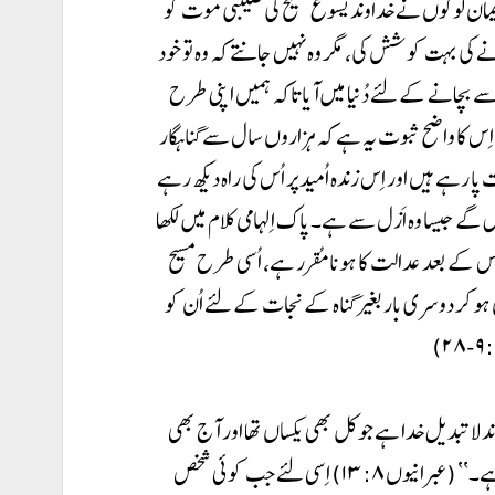
رنے والے بے اِیمان لوگوں نے خداوند یسوع مسیح کی صلیبی موت کو
ے کی بہت کوشش کی، مگر وہ نہیں جانتے کہ وہ تو خود
بچانے کے لئے دُنیا میں آیا تاکہ ہمیں اپنی طرح
 اِس کا واضح ثبوت یہ ہے کہ ہزاروں سال سے گناہگار
ہے ہیں اور اِس زندہ اُمید پر اُس کی راہ دیکھ رہے
ں گے جیسا وہ اَزل سے ہے۔ پاک اِلہامی کلام میں لکھا
س کے بعد عدالت کا ہونا مُقرر ہے، اُسی طرح مسیح
ہو کر دوسری بار بغیر گناہ کے نجات کے لئے اُن کو
د لاتبدیل خدا ہے جو کل بھی یکساں تھا اور آج بھی
یکساں ہے۔ ’’یسوع مسیح کل اور آج بلکہ اَبد تک یکسان ہے۔‘‘ (عبرانیوں ۱۳:۸) اِسی لئے جب کوئی شخص