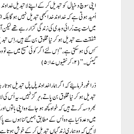
اپنی سوچ و خیال کو تبدیل کر کے اپنے لاتبدیل خداوند یسو
اُمید ہوتی ہے کہ خداوند خدا کبھی تبدیل نہیں ہو گا بل
میں لت پت بُرائی و بدی کی زندگی گزار رہے تھے لیکن 
شفقت سے تبدیل ہو کر نیا مخلوق بن گئے ہیں، اِس تبد
کِس کی ہو سکتی ہے، ’’اِس لئے اگر کوئی مسیح میں ہے تو وہ ن
گِیئں۔‘‘ (۲-کرنتھیوں ۵:۱۷)
ذرا غور فرمائیے کہ اگر ہمارا خداوند پل پل تبدیل ہوتا رہت
تبدیل ہو کر نیا مخلوق بن پاتے، ہر گز نہیں۔ یہ اُس کی 
بھروسہ کرتے ہیں کہ خواہ کچھ ہو جائے وہ اپنی باتوں اور ک
میں وعدہ کِیا ہے وہ اُس کے مطابق ہمیں گناہوں سے پاک ک
لائیں کہ وہ ہماری زندگیاں تبدیل کر کے خوش ہوتا ہے اور چا