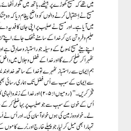
میں تھے کہ مسیح گھوڑے پر بیٹھے، ہاتھ میں تلوار اُٹھائے
مسیح نے اِستقبال کرنے والوں کو واضح پیغام دیا کہ وہ جنگ ک
میں آیا ہے۔ اور مسیح نے صلیب پر اپنی جان کا فدیہ دے کر 
حلیم و فروتن بن کر خدا کے سامنے جُھک جائے، اپنے گناہوں 
اپنے بیٹے مسیح یسوع کے وسیلہ جو راستباز و صادِق ہے 
ٹھہرا کر صُلح کرے گا اور خدا کے فضل و جلال میں داخل
ہم اِیمان سے راستباز ٹھہرے تو خدا کے ساتھ خداوند 
سے اِیمان کے سبب سے اُس فضل تک ہماری رسائی بھی ہوئ
فخر کریں۔‘‘ (رومیوں ۵:۱-۲) اور خد
اُس کے خون کے سبب سے جو صلیب پر بہا صُلح کر کے س
لے۔ خواہ وہ زمین کی ہوں خواہ آسمان کی۔ اور اُس نے
تمہارا بھی میل کر لیا، جو پہلے خارج اور بُرے کاموں 