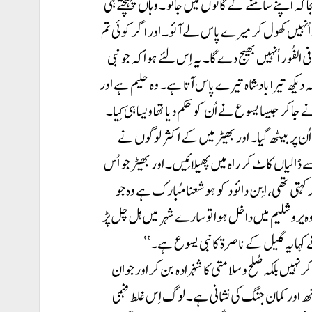
کہ اپنے سامنے کے گائوں میں جائو۔ وہاں پہنچتے ہی
ُنہیں کھول کر میرے پاس لے آئو۔ اور اگر کوئی تم
الفُور اُنہیں بھیج دے گا۔ یہ اِس لئے ہوا کہ جو نبی
 کہ دیکھ تیرا بادشاہ تیرے پاس آتا ہے۔ وہ حلیم ہے اور
 کر جیسا یسوع نے اُن کو حکم دیا تھا ویسا ہی کِیا۔
اُن پر بیٹھ گیا۔ اور بھیڑ میں کے اکثر لوگوں نے
الیاں کاٹ کر راہ میں پھیلائِیں۔ اور بھیڑ جو اُس
ر کہتی تھی، ابِن دائود کو ہو شعنا مُبارک ہے وہ جو
 وہ یروشلیم میں داخل ہوا تو سارے شہر میں ہل چل پڑ
ہا یہ گلیل کے ناصرۃ کا نبی یسوع ہے۔‘‘
ر بن کر نہیں بلکہ صُلح و سلامتی کا شہزادہ بن کر اور جوان
تھ اور کمان جنگ کی نشانی ہے۔ لوگ اِس غلط فہمی