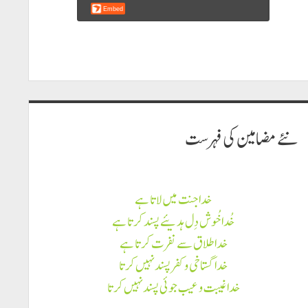
نئے مضامين كى فہرست
خدا جنت میں لاتا ہے
خُدا خُوش دِل ہدیئے پسند کرتا ہے
خدا طلاق سے نفرت کرتا ہے
خدا گستاخی و کفر پسند نہیں کرتا
خدا غیبت و عیب جوئی پسند نہیں کرتا