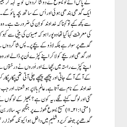
کے پاس آئے تو یسوع نے دو شاگردوں کو یہ کہہ کر بھیجا 
ایک گدھی بندھی ہوئی اور اُس کے ساتھ بچہ پائو گے۔ ا
سے کچھ کہے تو کہنا کہ خداوند کو اِن کی ضرورت ہے۔ وہ فی 
کی معرفت کہا گیا تھا وہ پورا ہو کہ صِیوُن کی بیٹی سے کہو
گدھے پر سوار ہے بلکہ لادُو کے بچے پر۔ پس شاگردوں نے جا
اور گدھی اور بچے کو لا کر اپنے کپڑے اُن پر ڈالے اور وہ 
اپنے کپڑے راستہ میں بچھائے اور اَوروں نے درختوں سے ڈ
کے آگے آگے جاتی اور پیچھے پیچھے چلی آتی تھی پُکار پُکار ک
خداوند کے نام سے آتا ہے، عالمِ بالا پر ہو شعنا۔ اور جب
گئی اور لوگ کہنے لگے، یہ کون ہے؟ بھیڑ کے لوگوں نے ک
(متی ۲۱:۱۔۱۱) مسیح یسوع گھوڑے پر جنگجو سپہ سالا
گدھے پر بیٹھ کر یروشلیم میں داخل ہوا کیونکہ گھوڑا، ر