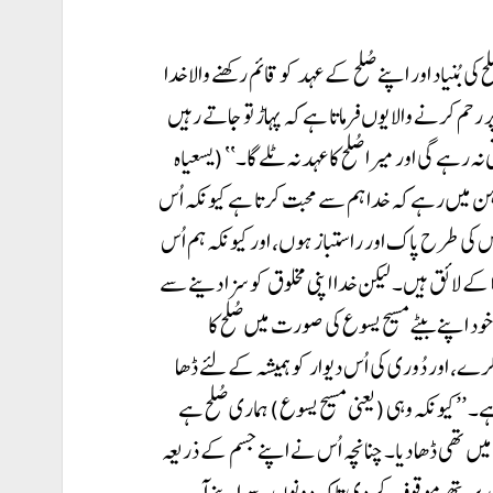
 بُنیاد اور اپنے صُلح کے عہد کو قائم رکھنے والا خدا
 رحم کرنے والا یوں فرماتا ہے کہ پہاڑ تو جاتے رہیں
 رہے گی اور میرا صُلح کا عہد نہ ٹلے گا۔‘‘ (یسعیاہ
؟ ذہن میں رہے کہ خدا ہم سے محبت کرتا ہے کیونکہ اُس
ہ اُس کی طرح پاک اور راستباز ہوں، اور کیونکہ ہم اُس
 کے لائق ہیں۔ لیکن خدا اپنی مخلوق کو سزا دینے سے
خود اپنے بیٹے مسیح یسوع کی صورت میں صُلح کا
پ کرے، اور دُوری کی اُس دیوار کو ہمیشہ کے لئے ڈھا
ے۔ ’’کیونکہ وہی (یعنی مسیح یسوع) ہماری صُلح ہے
چ میں تھی ڈھا دیا۔ چنانچہ اُس نے اپنے جسم کے ذریعہ
 پر تھے موقوف کر دی تاکہ دونوں سے اپنے آپ