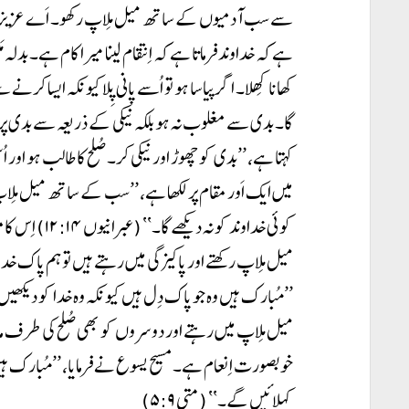
سے سب آدمیوں کے ساتھ میل مِلاپ رکھو۔ اَے عزیزو! اپنا
ہے کہ خداوند فرماتا ہے کہ اِنتقام لینا میرا کام ہے۔ بدلہ مَ
کھانا کِھلا۔ اگر پیاسا ہو تو اُسے پانی پِلا کیونکہ ایسا ک
میں ایک اَور مقام پر لکھا ہے، ’’سب کے ساتھ میل مِلا
کوئی خداوند کو 
میل مِلاپ رکھتے اور پاکیزگی میں رہتے ہیں تو ہم پاک خد
میل مِلاپ میں رہتے اور دوسروں کو بھی صُلح کی طرف 
خوبصورت اِنعام ہے۔ مسیح یسوع نے فرمایا، ’’مُبارک ہیں 
کہلائیں گے۔‘‘ (متی ۵:۹)