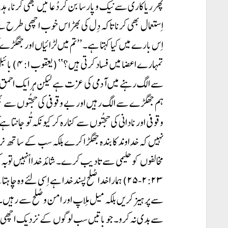
پھر ریاکاری سے نیک و پارسا بن کر دُعائیں بھی کرنا، ہدی
اِستعمال بھی کرنا تاکہ دِل کی بھڑاس خوب اچھی طرح سے
اِس بارے میں کیا کہتا ہے۔ ’’تم میں لڑائیاں اور جھگڑے
تمہارے اعض
ہم جھگڑے سے الگ رہیں اور بے وقوفی کی حجتُوں سے بھی 
وقوفی اور نادانی کی حجتُوں سے کنارہ کر کیونکہ تُو جانت
نہیں کہ خداوند کا بندہ جھگڑا کرے بلکہ سب کے ساتھ نرم
۲:۲۳-۲۵) ہمارا خدا صُلح پسند خدا ہے اِسی لئے 
سے پرہیز کریں بلکہ میل مِلاپ اور امن و صُلح سے رہیں۔
سے بدی نہ کرو۔ جو باتیں سب لوگوں کے نزدیک اچھی ہی