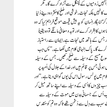
، اُنہیں رُومیوں کے چُنگل سے آزاد کرے گا۔ مگر
ا نہیں بلکہ نجات، خوشی اور صُلح کا مُثردہ دینے دُنیا
گناہگار اِنسان کو یہ بیش قیمت موقع فراہم کِیا کہ وہ
کا اِقرار کرے اور توبہ و معافی مانگے تو وہ یقیناً
اور جس کے ہاتھ میں نجات ہے، اِیمان سے راستباز
 کرے گا۔ پاک اِلہامی کلام میں لکھا ہے، ’’پس جب
یسوع مسیح کے وسیلہ سے صُلح رکھیں۔ جس کے وسیلہ
ی جس پر قائم ہیں اور خدا کے جلال کی اُمید پر
ا کے زندہ اِلہامی کلام میں پولس رسول اِس کی یوں گواہی دیتا ہے، ’’اور
ب چیزوں کا اُسی کے وسیلہ سے اپنے ساتھ میل کر
 اَب اُس کے جسمانی بدن میں موت کے وسیلہ سے
کے سبب سے دِل سے دُشمن تھے تاکہ وہ تم کو مُقدس