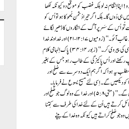
 اِنتقام نہ لو بلکہ غضب کو موقع دو کیونکہ لکھا
یں ہی دُوں گا۔ بلکہ اگر تیرا دُشمن بُھوکا ہو تو اُس کو
رنے سے تُو اُس کے سَر پر آگ کے انگاروں کا ڈھیر لگائے
گا۔ بدی سے مغلوب نہ ہو بلکہ نیکی کے ذریعہ سے بدی پر غالب آئو۔‘‘ (رُومیوں ۱۲:۱۷-۲۱) اور خداوند خدا
کہتا ہے، ’’بدی کو چھوڑ اور نیکی کر۔ صُلح کا طالب ہو اور اُسی کی پیروی کر۔‘‘ (زبور ۳۴:۱۴) پاک اِلہامی کلام
پ رکھنے اور اُس پاکیزگی کے طالب رہو جس کے بغیر
نہ دیکھے گا۔‘‘ (عبرانیوں ۱۲:۱۴) اِس کا مطلب یہ ہوا کہ اگر ہم ایک دوسرے سے صُلح اور
ا کو دیکھیں گے۔ اِسی لئے مسیح یسوع نے فرمایا۔
’’مُبارک ہیں وہ جو پاک دِل ہیں کیونکہ وہ خدا کو دیکھیں گے۔‘‘ (متی ۵:۸) اور خدا کے وہ لوگ جو صُلح اور
مائل کرتے ہیں اُن کے لئے خدا کی طرف سے کِتنا
وہ جو صُلح کراتے ہیں کیونکہ وہ خدا کے بیٹے