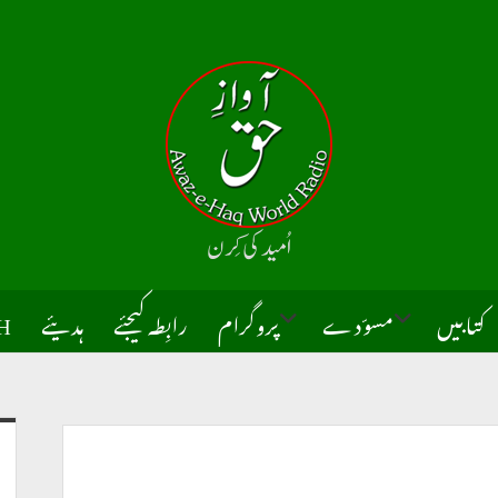
اُميد كى کِرن
كتابيں
مسوّدے
پروگرام
رابِطہ کیجئے
ہدیئے
H
open
open
dropdown
dropdown
menu
menu