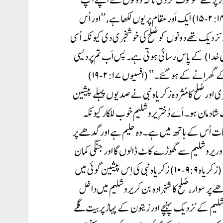
میں ایک نیا اِنسان پیدا کر کے صُلح کرا دے۔‘‘ (افسیوں ۲:۱۴-۱۵) ایک اَور مقام پر یوں لکھا ہے، ’’اور اُس
و نزدیک تھے دونوں کو صُلح کی خوشخبری دی کیونکہ اُسی
 خدا) کے پاس رسائی ہوتی ہے۔ پس اَب تم پردیسی
اور مسافر نہیں رہے بلکہ مُقدسوں کے ہموطن اور خدا کے گھرانے کے ہو گئے۔‘‘ (افسیوں ۲:۱۷-۱۹)
 اور صُلح کا مُثردہ زکریاہ نبی نے صدیوں پہلے پیشین
 شادمان ہو۔ اَے دُخترِ یروشلیم خوب للکار کیونکہ
جات اُس کے ہاتھ میں ہے۔ وہ حلیم ہے اور گدھے پر
اور یروشلیم سے گھوڑے کاٹ ڈالوں گا اور جنگی کمان
توڑ ڈالی جائے گی اور وہ قوموں کو صُلح کا مُثردہ دے گا…‘‘ (زکریاہ ۹:۹-۱۰) زکریاہ نبی کی اِس پیشین گوئی میں
پر سوار، صُلح کا شہزادہ بن کر یروشلیم میں داخل
وشلیم کے نزدیک پہنچے اور زیتون کے پہاڑ پر بیت فگے