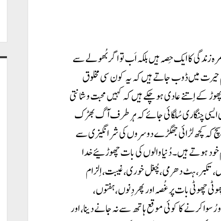
 زندگی کا ایک حِصہ ہیں بلکہ اَب تو اگر بُھولے سے
ہم حیرت میں ڈوب جاتے ہیں کہ یہ کون سی مخلوق
 پھوڑ کے اِتنے عادی ہو چکے ہیں کہ کہیں محبت و شانتی
 ایسی چنگاری سُلگائی جائے کہ ہر طرف آگ بھڑک
یہ سچ کہ کچھ لڑائی جھگڑے دوسروں کی شر انگیزی سے
م خود ہوتے ہیں۔ دُنیا والوں کی بات چھوڑئیے خدا
 تکبر، ہٹ دھرمی، چُغل خوری، غیبت، اِلزام
ھوٹی چھوٹی بات پر غُصہ اور پھر دِنوں، ہفتوں،
ُسوا کرنے کا کوئی موقع ہاتھ سے نہ جانے دینا، اور