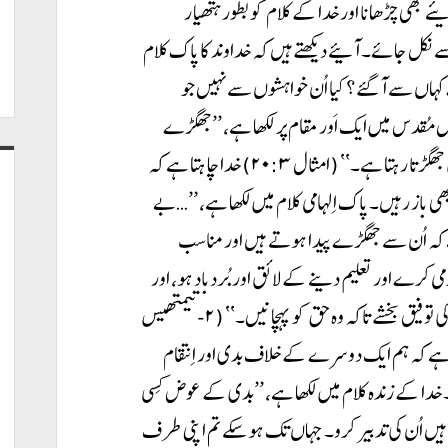
ئے بھی چڑھانا اور خدا کے کلام کو بطور ہتھیار
 نکل جائے۔ آئیے دیکھتے ہیں کہ خداوند کا پاک کلام
 کہاں سے آ گئے؟ کیا اُن خواہشوں سے نہیں جو
ا میں فساد کرتی ہیں؟‘‘ (یعقوب ۴:۱) بائبل مُقدس میں ایک اَور مقام پر لکھا ہے، ’’جھگڑے
سے الگ رہنے میں آدمی کی عزت ہے لیکن ہر ایک احمق جھگڑتا رہتا ہے۔‘‘ (امثال ۲۰:۳) خدا چاہتا ہے کہ
باز رہیں۔ پاک اِلہامی کلام میں لکھا ہے، ’’…بے
ا ہے کہ اُن سے جھگڑے پیدا ہوتے ہیں اور مناسب
ی کرے اور تعلیم دینے کے لائق اور بُردباد ہو، اور
مخالفوں کو حلیمی سے تادیب کرے۔ شائد خدا اُنہیں توبہ کی توفیق بخشے تاکہ وہ حق کو پہچانیں۔‘‘ (۲-تیمتھیس
وہ چاہتا ہے کہ ہم ایک دوسرے کے خلاف بدی اور اِنتقام
 خدا کے زندہ کلام میں لکھا ہے، ’’بدی کے عوض کِسی
ں اُن کی تدبیر کرو۔ جہاں تک ہو سکے تم اپنی طرف