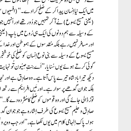
(یعنی مسیح یسوع) نے آ کر تمہیں جو دُور تھے اور اُنہیں ج
کے وسیلہ سے ہم دونوں کی ایک ہی رُوح میں باپ (یعنی
مسیح یسوع کے وسیلہ سے بنی نوع اِنسان کو صُلح کی خوشخبری
گوئی کرتے ہوئے یوں سُنایا، ’’اَے بنتِ صِیُون تُو نہایت
دیکھ تیرا بادشاہ تیرے پاس آتا ہے۔ وہ صادِق ہے اور ن
بلکہ جوان گدھے پر سوار ہے۔ اور مَیں افرائیم سے رتھ 
صادِق و حلیم مسیح یسوع کی طرف اِشارہ ہے جو جوان گدھے 
ہوا۔ پاک اِلہامی کلام میں یوں لکھا ہے، ’’اور جب وہ یر