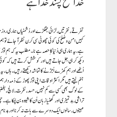
خدا صُلح پسند خدا ہے
تفرقے، نفرتیں، لڑائی جھگڑے اور دُشمنیاں ہماری روزمرہ
کہیں امن و صُلح کی کوئی چھوٹی سی کرن نظر آ جائے تو 
ہے، یہ ہماری ہی دُنیا کا ِحصہ ہے نا۔ مطلب یہ کہ ہم توڑ
دیکھ کر ہی جل جاتے ہیں اور کوشش کرتے ہیں کہ کوئی
اُٹھے اور ہم کھڑے اُجڑنے کا تماشہ دیکھتے رہیں۔ ہاں، 
جنم لیتے ہیں مگر اکثر اوقات اپنی توڑ پھوڑ کے ذمہ دار ہ
کے لوگ بھی کسی سے کم نہیں، حسد، نفرت، لالچ، بغض،
تراشی، بد تمیزی اور گھٹیا زبان اُن کا شیوہ بن چُکا ہے۔ چ
مہینوں، سالوں ایک دوسرے سے بات نہ کرنا اور بدنام و ر