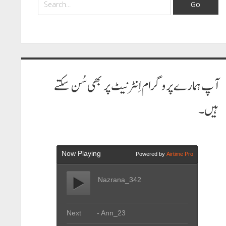
آپ ہمارے پروگرام اِنٹرنیٹ پر بھی سُن سکتے
ہیں۔