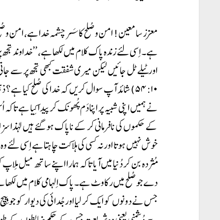
معزز سامعین! امن و صُلح کا سَرچشمہ خدا ہے، امن و صُلح کی
ہے۔ اِسی لئے زندہ پاک کلام میں لکھا ہے، ’’خداوند تجھ پر
اور ٹیلے ٹل جائیں لیکن میری شفقت کبھی تجھ پر سے جاتی نہ
۵۴:۱۰) شائد آپ سوال کریں کہ خدا کی صُلح کیا ہے
نے ہمیں اپنی شبیہ پر اپنا دَم پُھونک کر پیدا کِیا ہے تاک
کے حکموں کی نافرمانی کر کے ناپاک ہو گئے ہیں لہذا سزا
خوش نہیں ہوتا اور نہ کسی کی ہلاکت چاہتا ہے اِسی لئے وہ 
مُثردہ بن کر دُنیا میں آیا تاکہ ہمارا اپنے ساتھ میل مِلا
دے جو صُلح میں رکاوٹ ہے۔ پاک اِلہامی کلام میں لکھا ہ
جس نے دونوں کو ایک کر لیا اور جُدائی کی دیوار کو جو بِی
سے دُشمنی یعنی وہ شریعت جس کے حکم ضابطوں کے طور