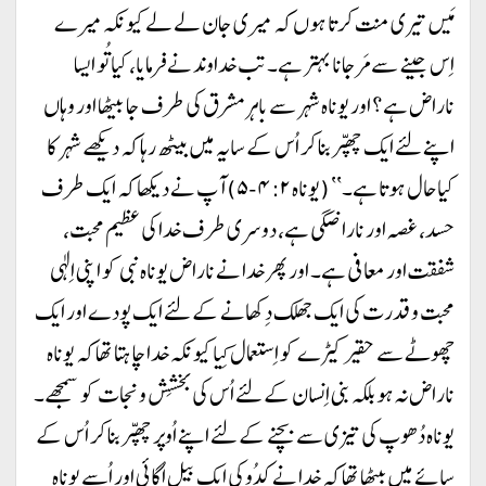
مَیں تیری منت کرتا ہوں کہ میری جان لے لے کیونکہ میرے
اِس جینے سے مَر جانا بہتر ہے۔ تب خداوند نے فرمایا، کیا تُو ایسا
ناراض ہے؟ اور یوناہ شہر سے باہر مشرق کی طرف جا بیٹھا اور وہاں
اپنے لئے ایک چھپر بنا کر اُس کے سایہ میں بیٹھ رہا کہ دیکھے شہر کا
کیا حال ہوتا ہے۔‘‘ (یوناہ ۴:۲-۵) آپ نے دیکھا کہ ایک طرف
حسد، غصہ اور ناراضگی ہے، دوسری طرف خدا کی عظیم محبت،
شفقت اور معافی ہے۔ اور پھر خدا نے ناراض یوناہ نبی کو اپنی اِلٰہی
محبت و قدرت کی ایک جھلک دِکھانے کے لئے ایک پودے اور ایک
چھوٹے سے حقیر کیڑے کو اِستعمال کِیا کیونکہ خدا چاہتا تھا کہ یوناہ
ناراض نہ ہو بلکہ بنی اِنسان کے لئے اُس کی بخشِش و نجات کو سمجھے۔
یوناہ دُھوپ کی تیزی سے بچنے کے لئے اپنے اُوپر چھپر بنا کر اُس کے
سائے میں بیٹھا تھا کہ خدا نے کدُو کی ایک بیل اُگائی اور اُسے یوناہ