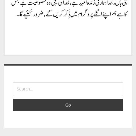
جی ہاں، خدا ہماری زندہ اُمید ہے، خدا کی یہی وہ خصوصیت ہے جس
کا ہے ہم اپنے اگلے پروگرام میں ذِکر کریں گے، ضرور سُنئیے گا۔
Sidebar
Search