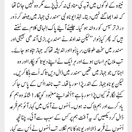
نینوہ کے لوگوں میں توبہ کی منادی نہ کرنی پڑے مگر وہ نہیں جانتا تھا
کہ خدا بھاگنے نہیں دیتا۔ لہذا یوناہ نبی سمندری جہاز میں بیٹھ کر دُور
دراز ترسیس کو روانہ ہو گیا۔ چلیئے آئیے پاک اِلہامی کلام سے سُنتے
ہیں کہ پھر کیا ہُوا، ’’لیکن خداوند نے سمندر پر بڑی آندھی بھیجی اور
سمندر میں سخت طوفان برپا ہُوا اور اندیشہ تھا کہ جہاز تباہ ہو جائے۔
تب ملاح ہراسان ہوئے اور ہر ایک نے اپنے دیوتا کو پکارا اور وہ
اجناس جو جہاز میں تھیں سمندر میں ڈال دیں تاکہ اُسے ہلکا کریں۔
لیکن یوناہ جہاز کے اندر پڑا سو رہا تھا۔ تب ناخدا اُس کے پاس جا کر
کہنے لگا، تُو کیوں پڑا سو رہا ہے؟ اُٹھ اپنے معبُود کو پُکار! شائد وہ ہم کو
یاد کرے اور ہم ہلاک نہ ہوں۔ اُنہوں نے آپس میں کہا، آئو ہم قُرعہ
ڈال کر دیکھیں کہ یہ آفت ہم پر کِس کے سبب سے آئی۔ چنانچہ
اُنہوں نے قُرعہ ڈالا اور یوناہ کا نام نکلا۔ تب اُنہوں نے اُس سے کہا،