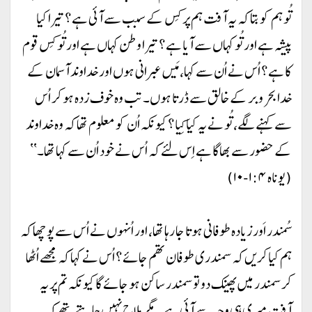
تُو ہم کو بتا کہ یہ آفت ہم پر کِس کے سبب سے آئی ہے؟ تیرا کیا
پیشہ ہے اور تُو کہاں سے آیا ہے؟ تیرا وطن کہاں ہے اور تُو کِس قوم
کا ہے؟ اُس نے اُن سے کہا، مَیں عبرانی ہوں اور خداوند آسمان کے
خدا بحر و بر کے خالق سے ڈرتا ہوں۔ تب وہ خوف زدہ ہو کر اُس
سے کہنے لگے، تُو نے یہ کیا کِیا؟ کیونکہ اُن کو معلوم تھا کہ وہ خداوند
کے حضور سے بھاگا ہے اِس لئے کہ اُس نے خود اُن سے کہا تھا۔‘‘
(یوناہ ۱:۴-۱۰)
سُمندر اَور زیادہ طوفانی ہوتا جا رہا تھا، اور اُنہوں نے اُس سے پوچھا کہ
ہم کیا کریں کہ سمندری طوفان تھم جائے؟ اُس نے کہا کہ مجھے اُٹھا
کر سمندر میں پھینک دو تو سمندر ساکن ہو جائے گا کیونکہ تم پر یہ
آفت میری ہی وجہ سے آئی ہے۔ مگر ملاح نہیں چاہتے تھے کہ