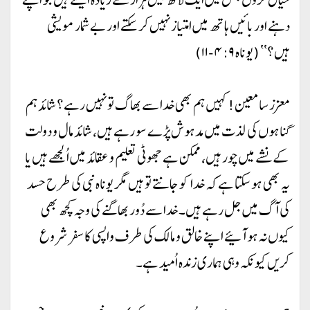
دہنے اور بائیں ہاتھ میں امتیاز نہیں کر سکتے اور بے شمار مویشی
ہیں؟‘‘ (یوناہ ۴:۹-۱۱)
معزز سامعین! کہیں ہم بھی خدا سے بھاگ تو نہیں رہے؟ شائد ہم
گناہوں کی لذت میں مدہوش پڑے سو رہے ہیں، شائد مال و دولت
کے نشے میں چور ہیں، ممکن ہے جھوٹی تعلیم و عقائد میں اُلجھے ہیں یا
یہ بھی ہو سکتا ہے کہ خدا کو جانتے تو ہیں مگر یوناہ نبی کی طرح حسد
کی آگ میں جل رہے ہیں۔ خدا سے دُور بھاگنے کی وجہ کچھ بھی
کیوں نہ ہو آئیے اپنے خالق و مالک کی طرف واپسی کا سفر شروع
کریں کیونکہ وہی ہماری زندہ اُمید ہے۔