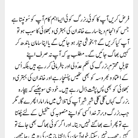
فرض کریں آپ کا کوئی بزرگ کوئی ایسا اہم کام آپ کو سُونپتا ہے
جس کو انجام دینا سارے خاندان کی بہتری و بھلائی کا سبب ہو تو
آپ کیا کریں گے؟ بخوشی تیار ہو جائیں گے یا اپنا سامان باندھ کر
کہیں بھاگ جائیں گے۔ مطلب یہ کہ آپ نہ صرف اپنے
قابلِ محترم بزرگ کی حکم عدُولی اور نافرمانی کر رہے ہیں بلکہ اُس
کے اعتماد و بھروسہ کو بھی ٹھیس پہُنچا رہے اور خاندان کی بہتری و
بھلائی کو بھی پسِ پشت ڈال رہے ہیں۔ خود ہی سوچئیے کہ بیچارہ
بزرگ کہاں گلی گلی شہر شہر آپ کی تلاش میں مارا مارا پھرے گا، مگر
جب بزرگ و برتر خدا کسی کو اپنے منصوبہ کی تکمیل کے لئے چُنتا
ہے تو پھر اُسے بھاگنے نہیں دیتا۔ اور اگر کوئی بھاگ بھی جائے تو
کہیں چھپ نہیں سکتا، خواہ آسمان کی اِنتہا یا زمین کی تہ میں جا چھپے،