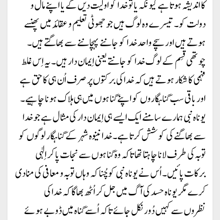
کا اندیشہ ہوتا ہے کیونکہ یا تو خدا کو اولیت دیں گے یا اپنے مال و
دولت کو۔ تیسرے وہ لوگ ہیں جو جھوٹی تعلیم و عقائد میں پھنسے
ہوتے ہیں اور سچے واحد خدا کو جاننے پہچاننے سے بھاگتے ہیں۔
چوتھی قِسم کے لوگ خدا کو جانتے یعنی اِیمان دار ہیں۔ یہ اِس غلط
فہمی کا شکار ہوتے ہیں کہ خدا کی برکتوں پر صرف اُن ہی کا حق ہے
اور باقی سب گناہگاروں کو اپنے گناہوں میں ہی ہلاک ہونا چاہیے۔
یوناہ نبی ہمارے سامنے ایک ایسے ہی اِیمان دار کی مثال ہے جو خدا
سے بھاگنے کی کوشش کرتا ہے۔ خدا نینوہ شہر کے گناہگار لوگوں کو
توبہ کی طرف لانا چاہتا تھا تاکہ وہ گناہوں سے نجات پا کر اِلٰہی
برکات پائیں۔ اُس نے یوناہ نبی کو چُنا کہ وہاں توبہ و معافی کی منادی
کرے مگر یوناہ حسد کی آگ میں جل کر اُٹھ بھاگا کہ خدا کی
نظروں سے کہیں دُور نکل جائے تاکہ اُسے گناہ میں ڈوبے ہوئے