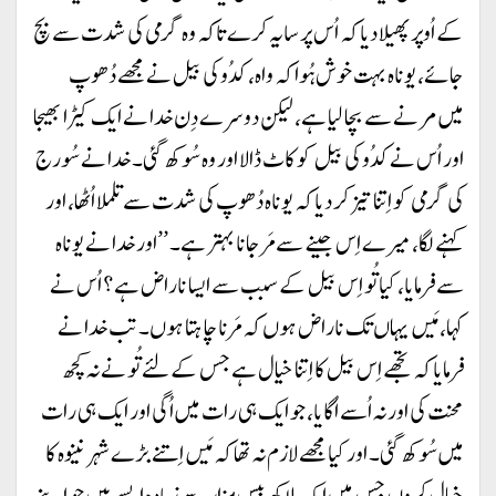
کے اُوپر پھیلا دیا کہ اُس پر سایہ کرے تاکہ وہ گرمی کی شدت سے بچ
جائے، یوناہ بہت خوش ہُوا کہ واہ، کدُو کی بیل نے مجھے دُھوپ
میں مرنے سے بچا لیا ہے، لیکن دوسرے دِن خدا نے ایک کیڑا بھیجا
اور اُس نے کدُو کی بیل کو کاٹ ڈالا اور وہ سُوکھ گئی۔ خدا نے سُورج
کی گرمی کو اِتنا تیز کر دیا کہ یوناہ دُھوپ کی شدت سے تلملا اُٹھا، اور
کہنے لگا، میرے اِس جینے سے مَر جانا بہتر ہے۔ ’’اور خدا نے یوناہ
سے فرمایا، کیا تُو اِس بیل کے سبب سے ایسا ناراض ہے؟ اُس نے
کہا، مَیں یہاں تک ناراض ہوں کہ مَرنا چاہتا ہوں۔ تب خدا نے
فرمایا کہ تجھے اِس بیل کا اِتنا خیال ہے جس کے لئے تُو نے نہ کچھ
محنت کی اور نہ اُسے اُگایا، جو ایک ہی رات میں اُگی اور ایک ہی رات
میں سُوکھ گئی۔ اور کیا مجھے لازم نہ تھا کہ مَیں اِتنے بڑے شہر نینوہ کا
خیال کروں جس میں ایک لاکھ بیس ہزار سے زیادہ ایسے ہیں جو اپنے