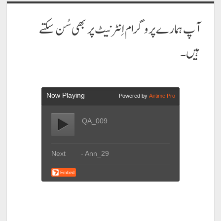
آپ ہمارے پروگرام اِنٹرنیٹ پر بھی سُن سکتے
ہیں۔