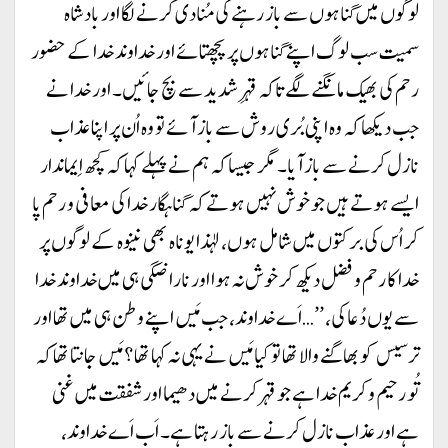
لوگوں میں گناہوں سے باز رہنے کی مُنادی کرنے لگا اور بادشاہ
سمیت سب لوگ اپنے گناہوں پر پچھتائے اور خداوند خدا کے حضور
رحم کی بھیک مانگنے لگے تاکہ قہرِ شدید سے بچ جائیں۔ اور خدا نے
جب دیکھا کہ وہ اپنی بُری روش سے باز آئے تو وہ اُن پر اپنا عذاب
نازل کرنے سے باز آیا۔ مگر جیسا کہ ہم نے پہلے کہا کہ کچھ اِیماندار
ایسے ہوتے ہیں جو خوش نہیں ہوتے کہ گناہگار خدا کی معافی و رحم پا
کر اُس کی برکتوں میں شامل ہوں، لہذا یوناہ بھی نینوہ کے لوگوں پر
خدا کا رحم و فضل دیکھ کر خوش نہ ہوا اور ناراضگی ہی میں خداوند خدا
سے یوں دُعا کی، ’’…اَے خداوند، جب مَیں اپنے وطن ہی میں تھا اور
ترسیس کو بھاگنے والا تھا تو کیا مَیں نے یہی نہ کہا تھا؟ مَیں جانتا تھا کہ
تُو رحیم و کریم خدا ہے جو قہر کرنے میں دھیما اور شفقت میں غنی
ہے اور عذاب نازل کرنے سے باز رہتا ہے۔ اَب اَے خداوند،