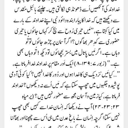
خداوند کی آنکھیں اُسے ڈھونڈ ہی نکالتی ہیں۔ چلیئے بائبل مُقدس
سے دیکھتے ہیں کہ خدا کا پیارا بندہ دائود نبی اپنے خداوند کے بارے
میں کیا کہتا ہے، ’’مَیں تیری رُوح سے بچ کر کہاں جائوں یا تیری
حضوری سے کدِھر بھاگوں؟ اگر آسمان پر چڑھ جائوں تو تُو
وہاں ہے۔ اگر مَیں پاتال میں بستر بچھائوں تو دیکھ! تُو وہاں بھی
ہے۔ ‘‘ (زبور ۱۳۹:۷-۸) ایک اَور مقام پر خداوند خدا فرماتا ہے،
’’…کیا مَیں نزدیک ہی کا خدا ہوں اور دُور کا خدا نہیں؟ کیا کوئی آدمی
پوشیدہ جگہوں میں چھپ سکتا ہے کہ مَیں اُسے نہ دیکھوں؟ خداوند
فرماتا ہے، کیا زمین و آسمان مجھ سے معمُور نہیں ہیں؟ (یرمیاہ
۲۳:۲۳-۲۴) آپ نے دیکھا کہ اِنسان خدا سے کہیں بھی چھپ
نہیں سکتا اگرچہ اِنسان نے باغِ عدن میں ہی اُس سے چھپنا اور بھاگنا