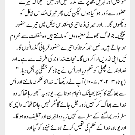
موجیں اور لہریں مجھ پر سے گذر گئیں اور مَیں سمجھا کہ تیرے
حضور سے دُور ہو گیا ہوں لیکن مَیں پھر تیری مُقدس ہیکل کو
دیکھوں گا۔ …اور میری دُعا تیری مُقدس ہیکل میں تیرے حضور
پہنچی۔ جو لوگ جھوٹے معبُودوں کو مانتے ہیں وہ شفقت سے محروم
ہو جاتے ہیں۔ مَیں حمد کرتا ہُوا تیرے حضور قربانی گذرانُوں گا۔
مَیں اپنی نذریں ادا کروں گا۔ نجات خداوند کی طرف سے ہے۔ اور
خداوند نے مچھلی کو حکم دیا اور اُس نے یوناہ کو خشکی پر اُگل دیا۔‘‘
(یوناہ ۲:۳-۴، ۷-۱۰) آپ نے دیکھا کہ خدا کا حکم نہ ماننے اور اُس
سے بھاگنے کا کِتنا بھیانک انجام ہوتا ہے۔ یوناہ یہ سمجھ رہا تھا کہ وہ
خدا سے بھاگ کر کہیں دُور نکل جائے گا مگر نہیں جانتا تھا کہ واپسی کا
سفر دُور بھاگنے کے سفر سے کہیں زیادہ اجیرن اور تکلیف دہ ہو گا۔
اور یوناہ، خدا کے حکم کی تعمیل کرتے ہوئے نینوہ کو گیا اور