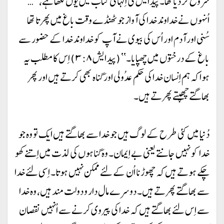
شروع کر دیا تھا۔ پیدایش کی اِلہامی کتاب میں یوں لکھا ہے، ’’…
اُنہوں نے خداوند خدا کی آواز جو ٹھنڈے وقت باغ میں پھرتا تھا
سُنی اور آدم اور اُس کی بیوی نے آپ کو خداوند خدا کے حضور سے
باغ کے درختوں میں چھپایا۔‘‘ (پیدایش ۳:۸) اِس کا مطلب یہ
ہوا کہ ہم اِنسان خدا کی حکم عدُولی اور گناہ بھی کرتے ہیں اور پھر
بھاگتے چھپتے پھرتے ہیں۔
دُنیا میں کئی طرح کے لوگ ہیں جو خدا سے بھاگتے ہیں ایک تو وہ جو
خدا کو نہیں جانتے یعنی بے اِیمان۔ وہ گناہوں کی لذت میں اِتنے کھو
چکے ہوتے ہیں کہ چھوڑنا اُن کے لئے ممکن نہیں ہوتا۔ اِسی لئے خدا
سے بھاگتے پھرتے ہیں۔ دوسرے مال دار و دولت مند ہیں، وہ خدا
سے اِس لئے بھاگتے ہیں کہ خدا کی پیروی کرنے سے اُنہیں نقصان