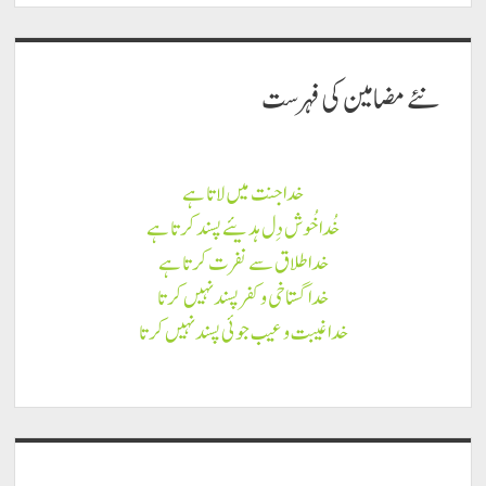
نئے مضامين كى فہرست
خدا جنت میں لاتا ہے
خُدا خُوش دِل ہدیئے پسند کرتا ہے
خدا طلاق سے نفرت کرتا ہے
خدا گستاخی و کفر پسند نہیں کرتا
خدا غیبت و عیب جوئی پسند نہیں کرتا