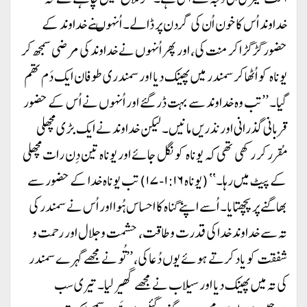
خداوند اُس کا خون اُن کی گردن پر ڈالے۔ اُنہوںنے خداوند کے
حضور گڑگڑا کر منت کی، اور پھر اُنہوں نے خداوند کی مرضی سمجھ کر
یوناہ کو اُٹھا کر سمندر میں پھینک دیا اور سمندری طوفان ایک دَم تھم
گیا۔ ’’تب وہ خداوند سے بہت ڈر گئے اور اُنہوں نے اُس کے حضور
قربانی گذرانی اور نذریں مانیں۔ لیکن خداوند نے ایک بڑی مچھلی
مُقرر کر رکھی تھی کہ یوناہ کو نگل جائے اور یوناہ تین دِن رات مچھلی
کے پیٹ میں رہا۔‘‘ (یوناہ ۱:۱۶-۱۷) تب یوناہ خدا کے حضور سے
بھاگنے پر پچھتایا۔ اُسے اپنے گناہ کا احساس ہُوا اور اُس نے سمندر کی
تہ سے خداوند خدا کی قدرت و طاقت، حشمت و جلال اور رحمت و
شفقت کو یاد کرتے ہوئے یوں دُعا کی، ’’تُو نے مجھے گہرے سمندر
کی تہ میں پھینک دیا اور سیلاب نے مجھے گھیر لیا۔ تیری سب